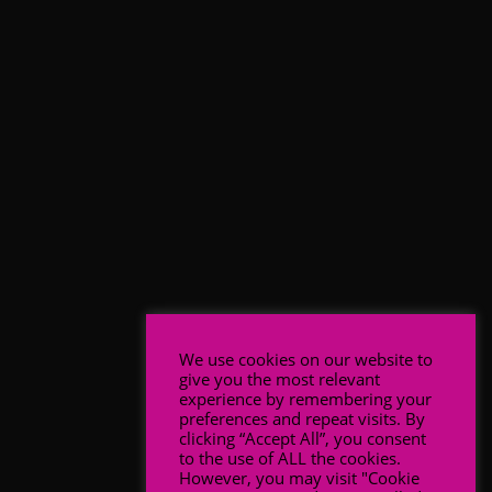
We use cookies on our website to
give you the most relevant
experience by remembering your
preferences and repeat visits. By
clicking “Accept All”, you consent
to the use of ALL the cookies.
However, you may visit "Cookie