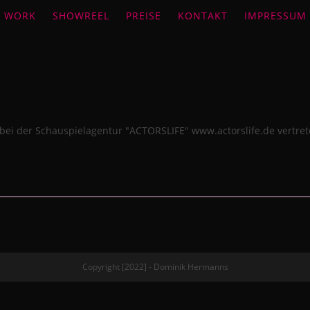
WORK
SHOWREEL
PREISE
KONTAKT
IMPRESSUM
bei der Schauspielagentur "ACTORSLIFE" www.actorslife.de vertret
Copyright [2022] - Dominik Hermanns