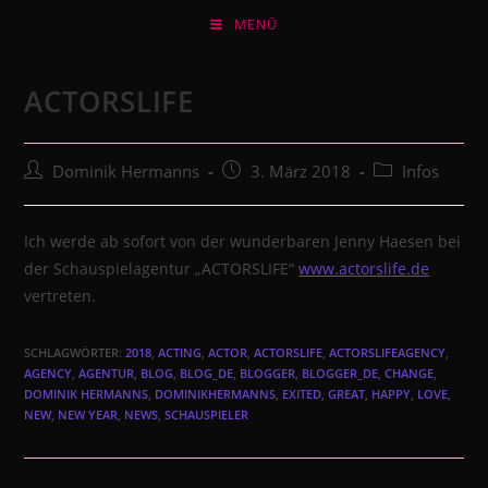
Zum
MENÜ
Inhalt
springen
ACTORSLIFE
Beitrags-
Beitrag
Beitrags-
Dominik Hermanns
3. März 2018
Infos
Autor:
veröffentlicht:
Kategorie:
Ich werde ab sofort von der wunderbaren Jenny Haesen bei
der Schauspielagentur „ACTORSLIFE“
www.actorslife.de
vertreten.
SCHLAGWÖRTER:
2018
,
ACTING
,
ACTOR
,
ACTORSLIFE
,
ACTORSLIFEAGENCY
,
AGENCY
,
AGENTUR
,
BLOG
,
BLOG_DE
,
BLOGGER
,
BLOGGER_DE
,
CHANGE
,
DOMINIK HERMANNS
,
DOMINIKHERMANNS
,
EXITED
,
GREAT
,
HAPPY
,
LOVE
,
NEW
,
NEW YEAR
,
NEWS
,
SCHAUSPIELER