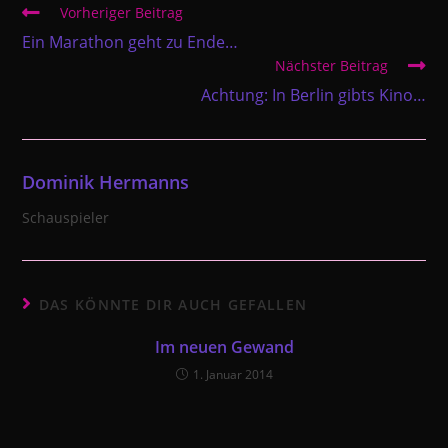
Weitere
Vorheriger Beitrag
Artikel
Ein Marathon geht zu Ende…
ansehen
Nächster Beitrag
Achtung: In Berlin gibts Kino…
Dominik Hermanns
Schauspieler
DAS KÖNNTE DIR AUCH GEFALLEN
Im neuen Gewand
1. Januar 2014