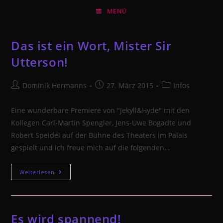
Zum
MENÜ
Inhalt
springen
Das ist ein Wort, Mister Sir
Utterson!
Beitrags-
Beitrag
Beitrags-
Dominik Hermanns
27. März 2015
Infos
Autor:
veröffentlicht:
Kategorie:
Eine wunderbare Premiere von "Jekyll&Hyde" mit den
Kollegen Carl-Martin Spengler, Jens-Uwe Bogadte und
Robert Speidel auf der Bühne des Theaters im Palais
gespielt und ich freue mich auf die folgenden…
Das
Weiterlesen
ist
ein
Wort,
Es wird spannend!
Mister