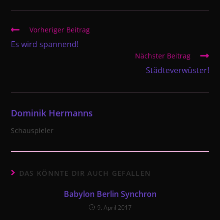
Weitere
Vorheriger Beitrag
Artikel
Es wird spannend!
ansehen
Nächster Beitrag
Städteverwüster!
Dominik Hermanns
Schauspieler
DAS KÖNNTE DIR AUCH GEFALLEN
Babylon Berlin Synchron
9. April 2017