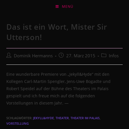
Zum
MENÜ
Inhalt
springen
Das ist ein Wort, Mister Sir
Utterson!
Beitrags-
Beitrag
Beitrags-
Dominik Hermanns
27. März 2015
Infos
Autor:
veröffentlicht:
Kategorie:
Eine wunderbare Premiere von „Jekyll&Hyde“ mit den
Kollegen Carl-Martin Spengler, Jens-Uwe Bogadte und
Robert Speidel auf der Bühne des Theaters im Palais
gespielt und ich freue mich auf die folgenden
Vorstellungen in diesem Jahr. —
SCHLAGWÖRTER:
JEKYLL&HYDE
,
THEATER
,
THEATER IM PALAIS
,
VORSTELLUNG