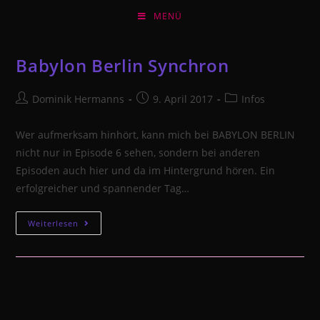
Zum
MENÜ
Inhalt
springen
Babylon Berlin Synchron
Beitrags-
Beitrag
Beitrags-
Dominik Hermanns
9. April 2017
Infos
Autor:
veröffentlicht:
Kategorie:
Wer aufmerksam hinhört, kann mich bei BABYLON BERLIN
nicht nur in Episode 6 sehen, sondern bei anderen
Episoden auch hier und da im Hintergrund hören. Ein
erfolgreicher und spannender Tag…
Babylon
Weiterlesen
Berlin
Synchron