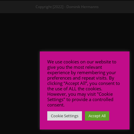
Copyright [2022] - Dominik Hermanns
We use cookies on our website to
give you the most relevant
experience by remembering your
preferences and repeat visits. By
clicking “Accept All”, you consent to
the use of ALL the cookies.
However, you may visit "Cookie
Settings" to provide a controlled
consent.
Cookie Settings
Accept All