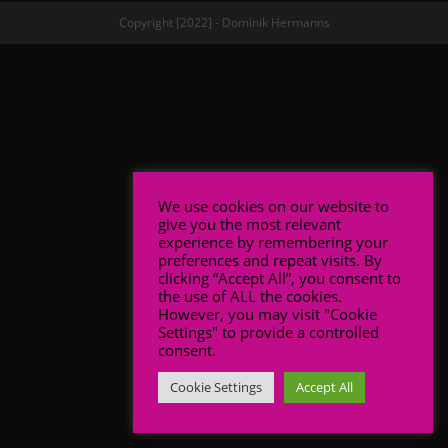
Copyright [2022] - Dominik Hermanns
We use cookies on our website to
give you the most relevant
experience by remembering your
preferences and repeat visits. By
clicking “Accept All”, you consent to
the use of ALL the cookies.
However, you may visit "Cookie
Settings" to provide a controlled
consent.
Cookie Settings
Accept All