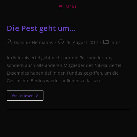
Zum
MENÜ
Inhalt
springen
Die Pest geht um…
Beitrags-
Beitrag
Beitrags-
Dominik Hermanns
26. August 2017
Infos
Autor:
veröffentlicht:
Kategorie:
Im Nilokaiviertel geht nicht nur die Pest wieder um,
sondern auch alle anderen Mitglieder des Nikolaiviertel-
Ensembles haben tief in den Fundus gegriffen, um die
Geschichte Berlins wieder aufleben zu lassen.…
Die
Weiterlesen
Pest
geht
um…