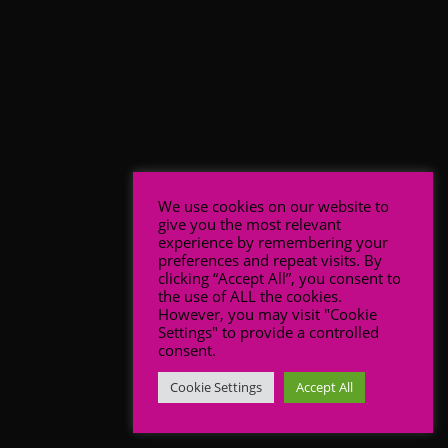
We use cookies on our website to
give you the most relevant
experience by remembering your
preferences and repeat visits. By
clicking “Accept All”, you consent to
the use of ALL the cookies.
However, you may visit "Cookie
Settings" to provide a controlled
consent.
Cookie Settings
Accept All