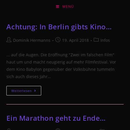
Zum
MENÜ
Inhalt
springen
Achtung: In Berlin gibts Kino…
Beitrags-
Beitrag
Beitrags-
Dominik Hermanns
19. April 2018
Infos
Autor:
veröffentlicht:
Kategorie:
... auf die Augen. Die Eröffnung "Zwei im falschen Film"
haut um und macht neugierig auf mehr Filmfestival. Vor
dem Kino Babylon gegenüber der Volksbühne tummeln
sich auch dieses Jahr…
Achtung:
Weiterlesen
In
Berlin
gibts
Ein Marathon geht zu Ende…
Kino…