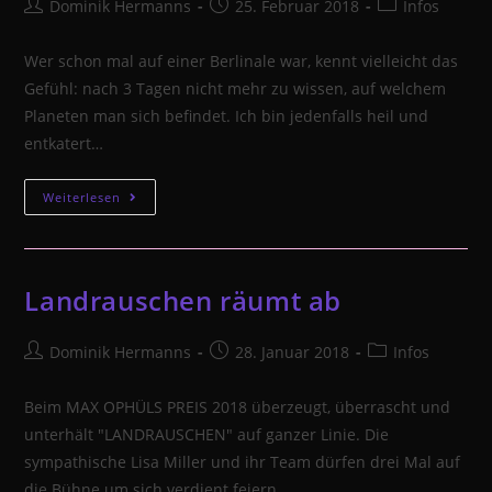
Beitrags-
Beitrag
Beitrags-
Dominik Hermanns
25. Februar 2018
Infos
Autor:
veröffentlicht:
Kategorie:
Wer schon mal auf einer Berlinale war, kennt vielleicht das
Gefühl: nach 3 Tagen nicht mehr zu wissen, auf welchem
Planeten man sich befindet. Ich bin jedenfalls heil und
entkatert…
Ein
Weiterlesen
Marathon
geht
zu
Landrauschen räumt ab
Ende…
Beitrags-
Beitrag
Beitrags-
Dominik Hermanns
28. Januar 2018
Infos
Autor:
veröffentlicht:
Kategorie:
Beim MAX OPHÜLS PREIS 2018 überzeugt, überrascht und
unterhält "LANDRAUSCHEN" auf ganzer Linie. Die
sympathische Lisa Miller und ihr Team dürfen drei Mal auf
die Bühne um sich verdient feiern…