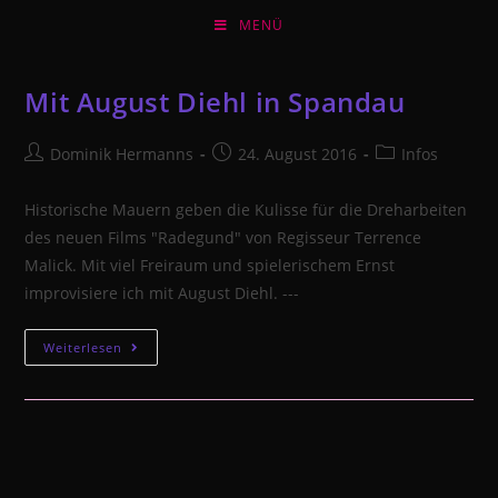
Zum
MENÜ
Inhalt
springen
Mit August Diehl in Spandau
Beitrags-
Beitrag
Beitrags-
Dominik Hermanns
24. August 2016
Infos
Autor:
veröffentlicht:
Kategorie:
Historische Mauern geben die Kulisse für die Dreharbeiten
des neuen Films "Radegund" von Regisseur Terrence
Malick. Mit viel Freiraum und spielerischem Ernst
improvisiere ich mit August Diehl. ---
Mit
Weiterlesen
August
Diehl
in
Spandau