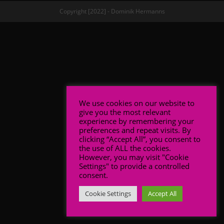
Copyright [2022] - Dominik Hermanns
We use cookies on our website to
give you the most relevant
experience by remembering your
preferences and repeat visits. By
clicking “Accept All”, you consent to
the use of ALL the cookies.
However, you may visit "Cookie
Settings" to provide a controlled
consent.
Cookie Settings
Accept All