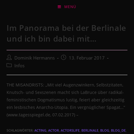
Zum
MENÜ
Inhalt
springen
Im Panorama bei der Berlinale
und ich bin dabei mit…
Beitrags-
Beitrag
Dominik Hermanns
13. Februar 2017
Autor:
veröffentlicht:
Beitrags-
Infos
Kategorie:
THE MISANDRISTS: „Mit viel Augenzwinkern, Selbstzitaten,
Knutsch- und Sexszenen macht sich LaBruce über radikal-
feministischen Dogmatismus lustig, feiert aber gleichzeitig
ein lesbisches Anarcho-Utopia. Ein vergnüglicher Spagat…“
(www.tagesspiegel.de, 07.02.2017) –
SCHLAGWÖRTER:
ACTING
,
ACTOR
,
ACTORSLIFE
,
BERLINALE
,
BLOG
,
BLOG_DE
,