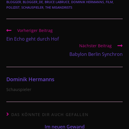
BLOGGER
,
BLOGGER_DE
,
BRUCE LABRUCE
,
DOMINIK HERMANNS
,
FILM
,
POLIZIST
,
SCHAUSPIELER
,
THE MISANDRISTS
Weitere
Vorheriger Beitrag
Artikel
Ein Echo geht durch Hof
ansehen
Nächster Beitrag
Babylon Berlin Synchron
Dominik Hermanns
Schauspieler
DAS KÖNNTE DIR AUCH GEFALLEN
Im neuen Gewand